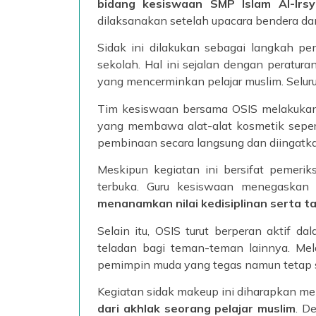
bidang kesiswaan SMP Islam Al-Ir
dilaksanakan setelah upacara bendera d
Sidak ini dilakukan sebagai langkah 
sekolah. Hal ini sejalan dengan peratu
yang mencerminkan pelajar muslim. Seluru
Tim kesiswaan bersama OSIS melakukan p
yang membawa alat-alat kosmetik sepert
pembinaan secara langsung dan diingatka
Meskipun kegiatan ini bersifat pemeri
terbuka. Guru kesiswaan menegaskan
menanamkan nilai kedisiplinan serta 
Selain itu, OSIS turut berperan aktif 
teladan bagi teman-teman lainnya. Mela
pemimpin muda yang tegas namun tetap s
Kegiatan sidak makeup ini diharapkan me
dari akhlak seorang pelajar muslim
. D