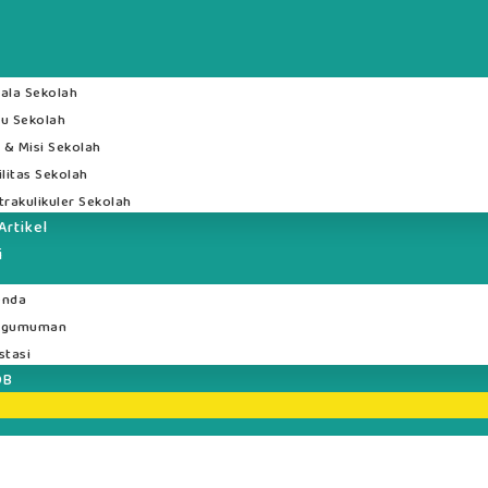
ala Sekolah
u Sekolah
i & Misi Sekolah
ilitas Sekolah
trakulikuler Sekolah
Artikel
i
enda
ngumuman
stasi
DB