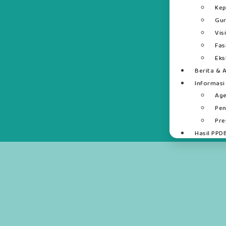
Kep
Gur
Vis
Fas
Eks
Berita & A
Informasi
Ag
Pe
Pre
Hasil PPD