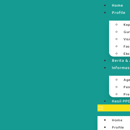
Home
Profile
Kep
Gur
Vis
Fas
Eks
Berita & 
Informas
Ag
Pe
Pre
Hasil PP
Home
Profile