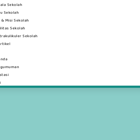
ala Sekolah
u Sekolah
i & Misi Sekolah
ilitas Sekolah
trakulikuler Sekolah
rtikel
enda
ngumuman
stasi
B