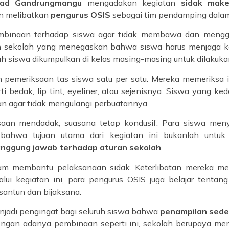
syad Gandrungmangu
mengadakan kegiatan
sidak mak
an melibatkan
pengurus OSIS
sebagai tim pendamping dala
pembinaan terhadap siswa agar tidak membawa dan mengg
ran sekolah yang menegaskan bahwa siswa harus menjaga 
h siswa dikumpulkan di kelas masing-masing untuk dilakukan
emeriksaan tas siswa satu per satu. Mereka memeriksa i
i bedak, lip tint, eyeliner, atau sejenisnya. Siswa yang 
n agar tidak mengulangi perbuatannya.
ksaan mendadak, suasana tetap kondusif. Para siswa me
 bahwa tujuan utama dari kegiatan ini bukanlah unt
tanggung jawab terhadap aturan sekolah
.
dalam membantu pelaksanaan sidak. Keterlibatan mereka 
lui kegiatan ini, para pengurus OSIS juga belajar tent
antun dan bijaksana.
njadi pengingat bagi seluruh siswa bahwa
penampilan sede
engan adanya pembinaan seperti ini, sekolah berupaya menci