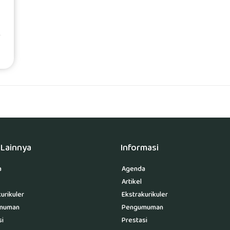
Lainnya
Informasi
a
Agenda
Artikel
urikuler
Ekstrakurikuler
muman
Pengumuman
si
Prestasi