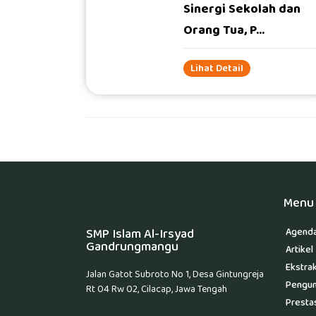
Sinergi Sekolah dan
#
Orang Tua, P...
Lihat Detail
RRDigital.id
Menu 
SMP Islam Al-Irsyad
Agend
Gandrungmangu
Artikel
Ekstrak
Jalan Gatot Subroto No 1, Desa Gintungreja
Pengu
Rt 04 Rw 02, Cilacap, Jawa Tengah
Presta