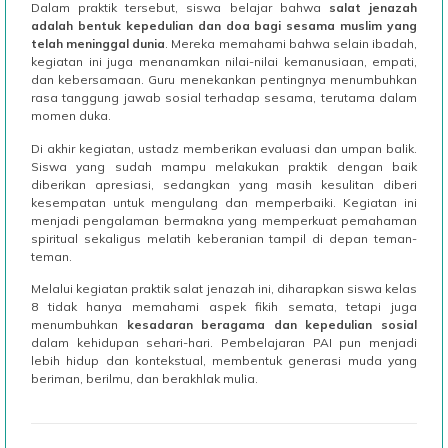
Dalam praktik tersebut, siswa belajar bahwa
salat jenazah
adalah bentuk kepedulian dan doa bagi sesama muslim yang
telah meninggal dunia
. Mereka memahami bahwa selain ibadah,
kegiatan ini juga menanamkan nilai-nilai kemanusiaan, empati,
dan kebersamaan. Guru menekankan pentingnya menumbuhkan
rasa tanggung jawab sosial terhadap sesama, terutama dalam
momen duka.
Di akhir kegiatan, ustadz memberikan evaluasi dan umpan balik.
Siswa yang sudah mampu melakukan praktik dengan baik
diberikan apresiasi, sedangkan yang masih kesulitan diberi
kesempatan untuk mengulang dan memperbaiki. Kegiatan ini
menjadi pengalaman bermakna yang memperkuat pemahaman
spiritual sekaligus melatih keberanian tampil di depan teman-
teman.
Melalui kegiatan praktik salat jenazah ini, diharapkan siswa kelas
8 tidak hanya memahami aspek fikih semata, tetapi juga
menumbuhkan
kesadaran beragama dan kepedulian sosial
dalam kehidupan sehari-hari. Pembelajaran PAI pun menjadi
lebih hidup dan kontekstual, membentuk generasi muda yang
beriman, berilmu, dan berakhlak mulia.