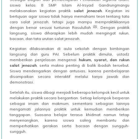
siswa kelas 8 SMP Islam Al-Irsyad Gandrungmangu
melaksanakan kegiatan praktik
salat jenazah
. Kegiatan ini
bertujuan agar siswa tidak hanya memahami teori tentang tata
cara salat jenazah, tetapi juga mampu mempraktikkannya
dengan benar sesuai tuntunan Rasulullah ﷺ. Dengan praktik
langsung, siswa diharapkan lebih mudah mengingat rukun,
bacaan, dan tata urutan salat jenazah.
Kegiatan dilaksanakan di aula sekolah dengan bimbingan
langsung dari guru PAI. Sebelum praktik dimulai, ustadz
memberikan penjelasan mengenai
hukum, syarat, dan rukun
salat jenazah
, serta makna penting di balik ibadah tersebut.
Siswa mendengarkan dengan antusias, karena pembelajaran
disampaikan secara interaktif melalui tanya jawab dan
demonstrasi.
Setelah itu, siswa dibagi menjadi beberapa kelompok kecil untuk
melakukan praktik secara bergantian. Setiap kelompok berperan
sebagai imam dan makmum, sementara sebagian lainnya
mengamati jalannya praktik untuk kemudian memberikan
tanggapan. Suasana belajar terasa khidmat namun tetap
menyenangkan, karena siswa saling membantu dan
memperhatikan gerakan serta bacaan dengan sungguh-
sungguh.