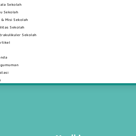
ala Sekolah
u Sekolah
i & Misi Sekolah
ilitas Sekolah
trakulikuler Sekolah
rtikel
enda
ngumuman
stasi
B