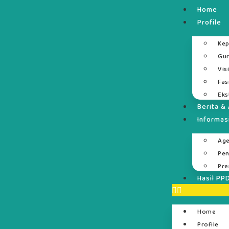
Home
Profile
Kep
Gur
Vis
Fas
Eks
Berita & 
Informas
Ag
Pe
Pre
Hasil PP
Home
Profile