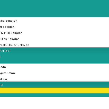
ala Sekolah
u Sekolah
i & Misi Sekolah
ilitas Sekolah
trakulikuler Sekolah
Artikel
i
enda
ngumuman
stasi
DB