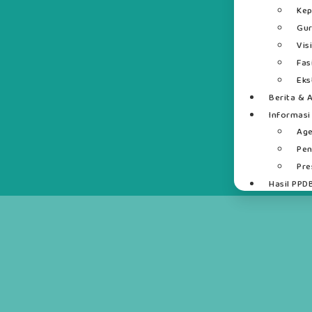
Kep
Gur
Vis
Fas
Eks
Berita & A
Informasi
Ag
Pe
Pre
Hasil PPD