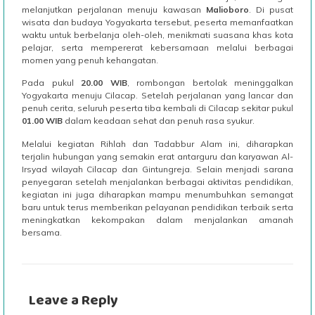
melanjutkan perjalanan menuju kawasan
Malioboro
. Di pusat
wisata dan budaya Yogyakarta tersebut, peserta memanfaatkan
waktu untuk berbelanja oleh-oleh, menikmati suasana khas kota
pelajar, serta mempererat kebersamaan melalui berbagai
momen yang penuh kehangatan.
Pada pukul
20.00 WIB
, rombongan bertolak meninggalkan
Yogyakarta menuju Cilacap. Setelah perjalanan yang lancar dan
penuh cerita, seluruh peserta tiba kembali di Cilacap sekitar pukul
01.00 WIB
dalam keadaan sehat dan penuh rasa syukur.
Melalui kegiatan Rihlah dan Tadabbur Alam ini, diharapkan
terjalin hubungan yang semakin erat antarguru dan karyawan Al-
Irsyad wilayah Cilacap dan Gintungreja. Selain menjadi sarana
penyegaran setelah menjalankan berbagai aktivitas pendidikan,
kegiatan ini juga diharapkan mampu menumbuhkan semangat
baru untuk terus memberikan pelayanan pendidikan terbaik serta
meningkatkan kekompakan dalam menjalankan amanah
bersama.
Leave a Reply