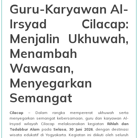
Guru-Karyawan Al-
Irsyad Cilacap:
Menjalin Ukhuwah,
Menambah
Wawasan,
Menyegarkan
Semangat
Cilacap
– Dalam rangka mempererat ukhuwah serta
menyegarkan semangat kebersamaan, guru dan karyawan Al-
Irsyad wilayah Cilacap melaksanakan kegiatan
Rihlah dan
Tadabbur Alam
pada
Selasa, 30 Juni 2026
, dengan destinasi
wisata edukatif di Yogyakarta. Kegiatan ini diikuti oleh seluruh