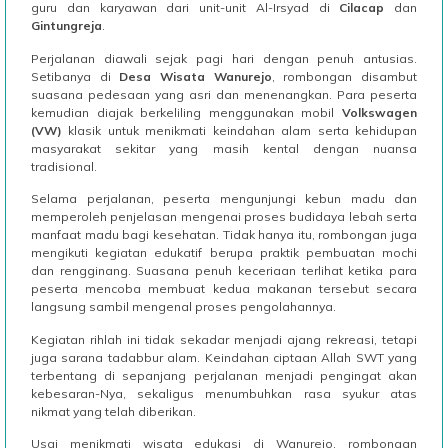
guru dan karyawan dari unit-unit Al-Irsyad di
Cilacap
dan
Gintungreja
.
Perjalanan diawali sejak pagi hari dengan penuh antusias.
Setibanya di
Desa Wisata Wanurejo
, rombongan disambut
suasana pedesaan yang asri dan menenangkan. Para peserta
kemudian diajak berkeliling menggunakan mobil
Volkswagen
(VW)
klasik untuk menikmati keindahan alam serta kehidupan
masyarakat sekitar yang masih kental dengan nuansa
tradisional.
Selama perjalanan, peserta mengunjungi kebun madu dan
memperoleh penjelasan mengenai proses budidaya lebah serta
manfaat madu bagi kesehatan. Tidak hanya itu, rombongan juga
mengikuti kegiatan edukatif berupa praktik pembuatan mochi
dan rengginang. Suasana penuh keceriaan terlihat ketika para
peserta mencoba membuat kedua makanan tersebut secara
langsung sambil mengenal proses pengolahannya.
Kegiatan rihlah ini tidak sekadar menjadi ajang rekreasi, tetapi
juga sarana tadabbur alam. Keindahan ciptaan Allah SWT yang
terbentang di sepanjang perjalanan menjadi pengingat akan
kebesaran-Nya, sekaligus menumbuhkan rasa syukur atas
nikmat yang telah diberikan.
Usai menikmati wisata edukasi di Wanurejo, rombongan