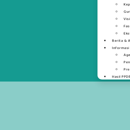
Kep
Gur
Vis
Fas
Eks
Berita & A
Informasi
Ag
Pe
Pre
Hasil PPD