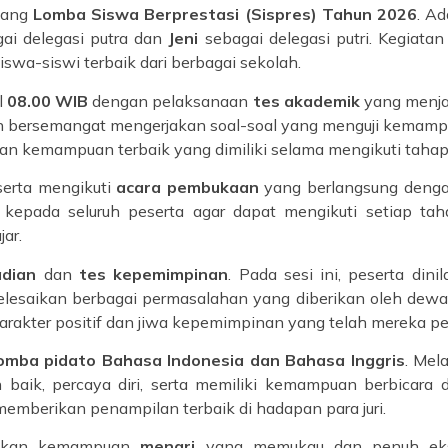
ajang
Lomba Siswa Berprestasi (Sispres) Tahun 2026
. A
ai delegasi putra dan
Jeni
sebagai delegasi putri. Kegiata
siswa-siswi terbaik dari berbagai sekolah.
l
08.00 WIB
dengan pelaksanaan
tes akademik
yang menjad
dan bersemangat mengerjakan soal-soal yang menguji kema
n kemampuan terbaik yang dimiliki selama mengikuti tahapa
serta mengikuti
acara pembukaan
yang berlangsung denga
epada seluruh peserta agar dapat mengikuti setiap tah
jar.
adian
dan
tes kepemimpinan
. Pada sesi ini, peserta din
elesaikan berbagai permasalahan yang diberikan oleh dewan 
kter positif dan jiwa kepemimpinan yang telah mereka pela
omba pidato Bahasa Indonesia dan Bahasa Inggris
. Mela
ik, percaya diri, serta memiliki kemampuan berbicara d
mberikan penampilan terbaik di hadapan para juri.
ilkan kemampuan
menari
yang memukau dan penuh ekspr