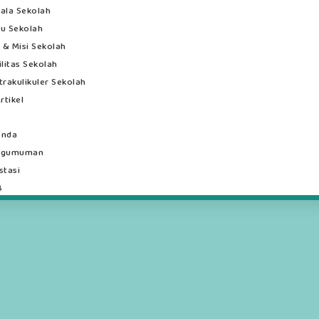
ala Sekolah
u Sekolah
i & Misi Sekolah
ilitas Sekolah
trakulikuler Sekolah
rtikel
enda
ngumuman
stasi
B