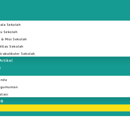
ala Sekolah
u Sekolah
i & Misi Sekolah
ilitas Sekolah
trakulikuler Sekolah
Artikel
i
enda
ngumuman
stasi
DB