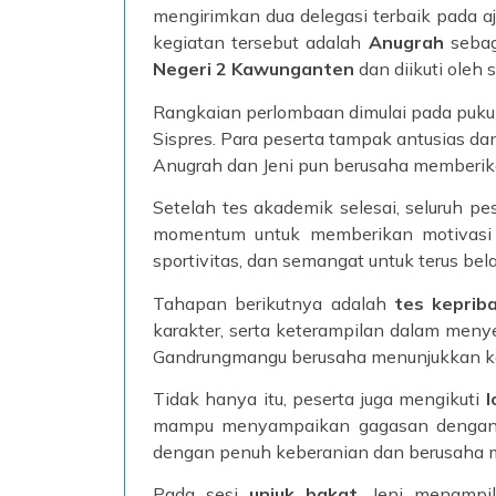
mengirimkan dua delegasi terbaik pada 
kegiatan tersebut adalah
Anugrah
sebag
Negeri 2 Kawunganten
dan diikuti oleh 
Rangkaian perlombaan dimulai pada puku
Sispres. Para peserta tampak antusias 
Anugrah dan Jeni pun berusaha memberika
Setelah tes akademik selesai, seluruh pe
momentum untuk memberikan motivasi k
sportivitas, dan semangat untuk terus bela
Tahapan berikutnya adalah
tes keprib
karakter, serta keterampilan dalam meny
Gandrungmangu berusaha menunjukkan kara
Tidak hanya itu, peserta juga mengikuti
l
mampu menyampaikan gagasan dengan ba
dengan penuh keberanian dan berusaha me
Pada sesi
unjuk bakat
, Jeni menamp