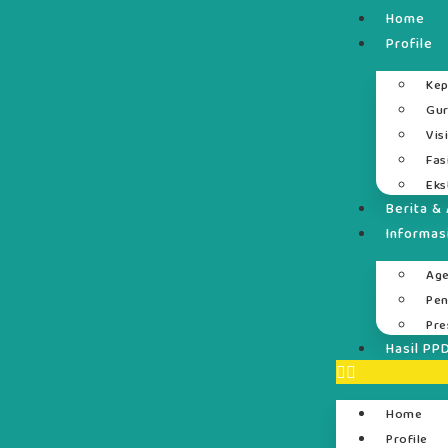
Home
Profile
Kep
Gur
Vis
Fas
Eks
Berita & 
Informas
Ag
Pe
Pre
Hasil PP
Home
Profile