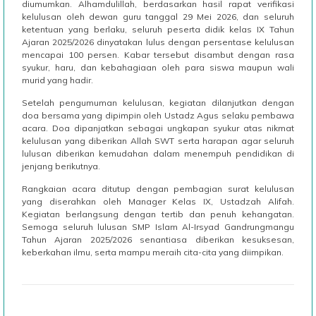
diumumkan. Alhamdulillah, berdasarkan hasil rapat verifikasi
kelulusan oleh dewan guru tanggal 29 Mei 2026, dan seluruh
ketentuan yang berlaku, seluruh peserta didik kelas IX Tahun
Ajaran 2025/2026 dinyatakan lulus dengan persentase kelulusan
mencapai 100 persen. Kabar tersebut disambut dengan rasa
syukur, haru, dan kebahagiaan oleh para siswa maupun wali
murid yang hadir.
Setelah pengumuman kelulusan, kegiatan dilanjutkan dengan
doa bersama yang dipimpin oleh Ustadz Agus selaku pembawa
acara. Doa dipanjatkan sebagai ungkapan syukur atas nikmat
kelulusan yang diberikan Allah SWT serta harapan agar seluruh
lulusan diberikan kemudahan dalam menempuh pendidikan di
jenjang berikutnya.
Rangkaian acara ditutup dengan pembagian surat kelulusan
yang diserahkan oleh Manager Kelas IX, Ustadzah Alifah.
Kegiatan berlangsung dengan tertib dan penuh kehangatan.
Semoga seluruh lulusan SMP Islam Al-Irsyad Gandrungmangu
Tahun Ajaran 2025/2026 senantiasa diberikan kesuksesan,
keberkahan ilmu, serta mampu meraih cita-cita yang diimpikan.