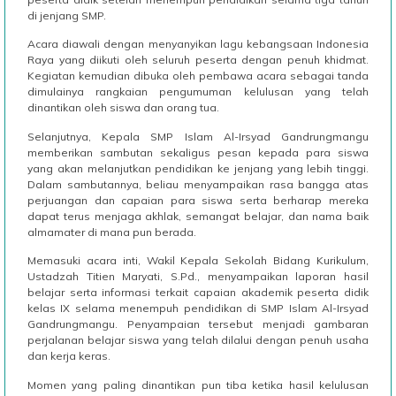
di jenjang SMP.
Acara diawali dengan menyanyikan lagu kebangsaan Indonesia
Raya yang diikuti oleh seluruh peserta dengan penuh khidmat.
Kegiatan kemudian dibuka oleh pembawa acara sebagai tanda
dimulainya rangkaian pengumuman kelulusan yang telah
dinantikan oleh siswa dan orang tua.
Selanjutnya, Kepala SMP Islam Al-Irsyad Gandrungmangu
memberikan sambutan sekaligus pesan kepada para siswa
yang akan melanjutkan pendidikan ke jenjang yang lebih tinggi.
Dalam sambutannya, beliau menyampaikan rasa bangga atas
perjuangan dan capaian para siswa serta berharap mereka
dapat terus menjaga akhlak, semangat belajar, dan nama baik
almamater di mana pun berada.
Memasuki acara inti, Wakil Kepala Sekolah Bidang Kurikulum,
Ustadzah Titien Maryati, S.Pd., menyampaikan laporan hasil
belajar serta informasi terkait capaian akademik peserta didik
kelas IX selama menempuh pendidikan di SMP Islam Al-Irsyad
Gandrungmangu. Penyampaian tersebut menjadi gambaran
perjalanan belajar siswa yang telah dilalui dengan penuh usaha
dan kerja keras.
Momen yang paling dinantikan pun tiba ketika hasil kelulusan