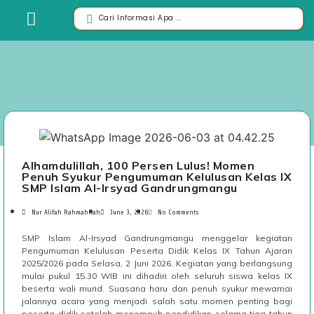
Alhamdulillah, 100 Persen Lulus! Momen
Penuh Syukur Pengumuman Kelulusan Kelas IX
SMP Islam Al-Irsyad Gandrungmangu
Nur Alifah Rahmahilah
June 3, 2026
No Comments
SMP Islam Al-Irsyad Gandrungmangu menggelar kegiatan
Pengumuman Kelulusan Peserta Didik Kelas IX Tahun Ajaran
2025/2026 pada Selasa, 2 Juni 2026. Kegiatan yang berlangsung
mulai pukul 15.30 WIB ini dihadiri oleh seluruh siswa kelas IX
beserta wali murid. Suasana haru dan penuh syukur mewarnai
jalannya acara yang menjadi salah satu momen penting bagi
peserta didik setelah menempuh pendidikan selama tiga tahun